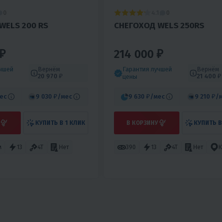
4.1
0
0
WELS 200 RS
СНЕГОХОД WELS 250RS
₽
214 000 ₽
учшей
Вернём
Гарантия лучшей
Вернём
20 970 ₽
21 400 ₽
цены
ес
9 030 ₽
/мес
9 630 ₽
/мес
9 210 ₽
/
КУПИТЬ В 1 КЛИК
В КОРЗИНУ
КУПИТЬ В
м
13
4T
Нет
390
13
4T
Нет
К