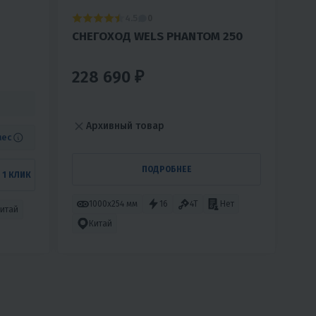
4.5
0
СНЕГОХОД WELS PHANTOM 250
228 690 ₽
Архивный товар
мес
ПОДРОБНЕЕ
 1 КЛИК
1000х254 мм
16
4T
Нет
итай
Китай