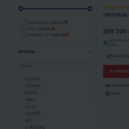
5
СНЕГОХОД 
Надежные модели
Хит продаж
209 700 
Товары со скидкой
Гарантия л
цены
БРЕНДЫ
9 440 ₽
/м
В КОРЗИНУ
IKUDZO
PROMAX
2150х380 м
AODES
Китай
IRBIS
STELS
AVANTIS
БТС
X-MOTORS