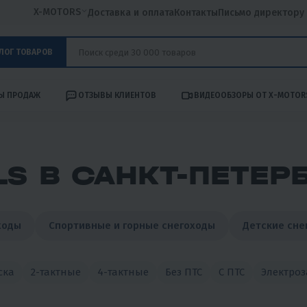
X-MOTORS
Доставка и оплата
Контакты
Письмо директору
ЛОГ ТОВАРОВ
Ы ПРОДАЖ
ОТЗЫВЫ КЛИЕНТОВ
ВИДЕООБЗОРЫ ОТ X-MOTOR
S В САНКТ-ПЕТЕР
ходы
Спортивные и горные снегоходы
Детские сне
ска
2-тактные
4-тактные
Без ПТС
С ПТС
Электроз