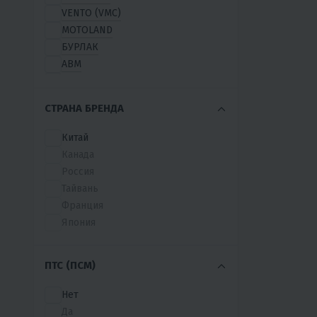
VENTO (VMC)
MOTOLAND
БУРЛАК
ABM
APACHE
BARYS
СТРАНА БРЕНДА
BENDA
BRP
Китай
CITYCOCO
Канада
COMPASS
Россия
CRONUS
Тайвань
FIGHTER
Франция
FUTUMAG
Япония
ICEDEER
IRIDE
ПТС (ПСМ)
MoonBikes
MOTAX
Нет
OSM
Да