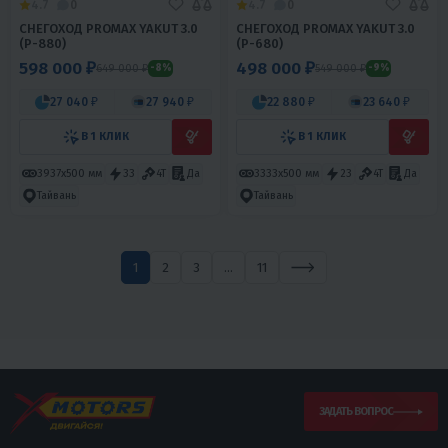
4.7
0
4.7
0
СНЕГОХОД PROMAX YAKUT 3.0
СНЕГОХОД PROMAX YAKUT 3.0
(P-880)
(P-680)
598 000 ₽
498 000 ₽
649 000 ₽
549 000 ₽
-8%
-9%
27 040 ₽
27 940 ₽
22 880 ₽
23 640 ₽
В 1 КЛИК
В 1 КЛИК
3937х500 мм
33
4T
Да
3333х500 мм
23
4T
Да
Тайвань
Тайвань
1
2
3
...
11
ЗАДАТЬ ВОПРОС