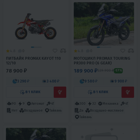
4.8
0
4.8
0
ПИТБАЙК PROMAX KAYOT 110
МОТОЦИКЛ PROMAX TOURING
12/10
PR300 PRO (6 GEAR)
78 900 ₽
189 900 ₽
229 900 ₽
-17%
3 290 ₽
3 400 ₽
9 580 ₽
9 900 ₽
В 1 КЛИК
В 1 КЛИК
90
9
Автомат
4T
300
32
Механика
4T
Да
Воздушно-масляное
Нет
Воздушное
Тайвань
Тайвань