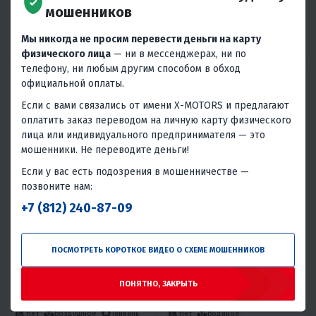
В 1 КЛИК
В 1 КЛИК
мошенников
300
34
Механика
4T
150
16
Механика
4T
Мы никогда не просим перевести деньги на карту
Да
Водяное
Тайвань
Нет
Воздушное
Тайвань
физического лица
— ни в мессенджерах, ни по
телефону, ни любым другим способом в обход
официальной оплаты.
Если с вами связались от имени X-MOTORS и предлагают
оплатить заказ переводом на личную карту физического
лица или индивидуального предпринимателя — это
мошенники. Не переводите деньги!
Если у вас есть подозрения в мошенничестве —
4.9
0
4.9
0
позвоните нам:
ПИТБАЙК PROMAX KAYOT 150E
КВАДРОЦИКЛ PROMAX TITAN
+7 (812) 240-87-09
17/14
480 4WD EFI
108 900 ₽
499 000 ₽
599 000 ₽
-17%
4 540 ₽
4 690 ₽
24 960 ₽
25 790 ₽
ПОСМОТРЕТЬ КОРОТКОЕ ВИДЕО О СХЕМЕ МОШЕННИКОВ
В 1 КЛИК
В 1 КЛИК
ПОНЯТНО, ЗАКРЫТЬ
150
16
Механика
4T
389
36
Полный 4WD
Нет
Водяное
Нет
Воздушное
Тайвань