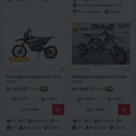
Хромомолибденовый сплав
15 лет и старше
Тайвань
ХИТ ПРОДАЖ
4.8
0
4.7
0
ПИТБАЙК PROMAX KAYOT 125E
ПИТБАЙК PROMAX KAYOT 125E
17/14
14/12
89 900 ₽
88 900 ₽
98 800 ₽
97 800 ₽
-9%
-9%
4 120 ₽
4 250 ₽
4 080 ₽
4 210 ₽
В 1 КЛИК
В 1 КЛИК
125
13
Механика
4T
125
13
Механика
4T
Нет
Воздушное
Тайвань
Нет
Воздушное
Тайвань