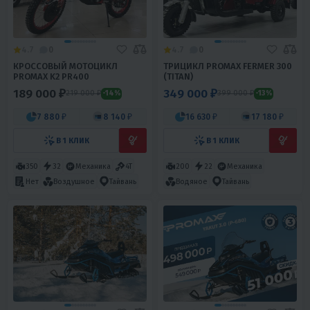
4.7
0
4.7
0
КРОССОВЫЙ МОТОЦИКЛ
ТРИЦИКЛ PROMAX FERMER 300
PROMAX K2 PR400
(TITAN)
189 000 ₽
349 000 ₽
219 000 ₽
399 000 ₽
-14%
-13%
7 880 ₽
8 140 ₽
16 630 ₽
17 180 ₽
В 1 КЛИК
В 1 КЛИК
350
32
Механика
4T
200
22
Механика
Нет
Воздушное
Тайвань
Водяное
Тайвань