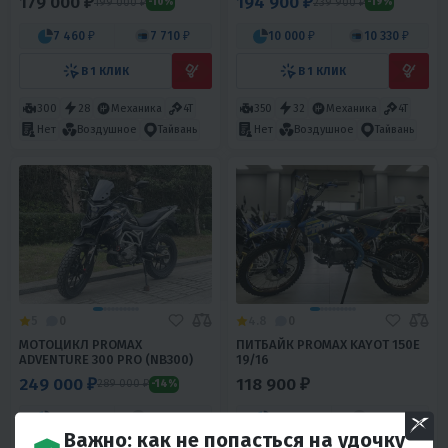
179 000 ₽
194 900 ₽
199 000 ₽
239 900 ₽
-10%
-19%
7 460 ₽
7 710 ₽
10 000 ₽
10 330 ₽
В 1 КЛИК
В 1 КЛИК
300
28
Механика
4T
350
32
Механика
4T
Нет
Воздушное
Тайвань
Нет
Воздушное
Тайвань
5
0
4.8
0
МОТОЦИКЛ PROMAX
ПИТБАЙК PROMAX KAYOT 150E
ADVENTURE 300 PRO (NB300)
19/16
249 000 ₽
118 900 ₽
289 000 ₽
-14%
12 040 ₽
12 440 ₽
4 950 ₽
5 120 ₽
Важно: как не попасться на удочку