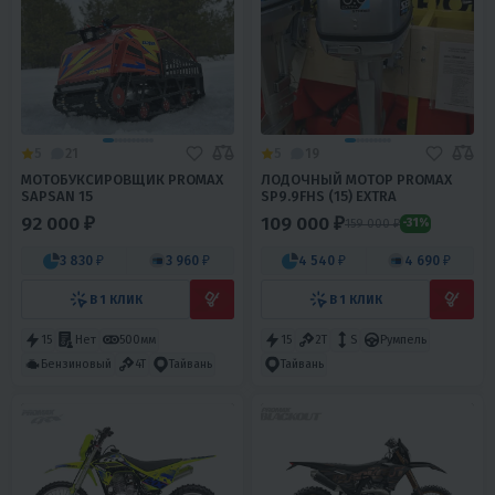
5
21
5
19
МОТОБУКСИРОВЩИК PROMAX
ЛОДОЧНЫЙ МОТОР PROMAX
SAPSAN 15
SP9.9FHS (15) EXTRA
92 000 ₽
109 000 ₽
159 000 ₽
-31%
3 830 ₽
3 960 ₽
4 540 ₽
4 690 ₽
В 1 КЛИК
В 1 КЛИК
15
Нет
500мм
15
2T
S
Румпель
Бензиновый
4T
Тайвань
Тайвань