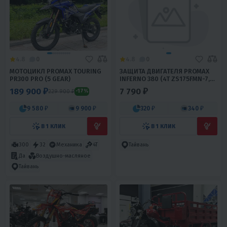
4.8
0
4.8
0
МОТОЦИКЛ PROMAX TOURING
ЗАЩИТА ДВИГАТЕЛЯ PROMAX
PR300 PRO (5 GEAR)
INFERNO 380 (4T ZS175FMN-7,
Б.ВАЛ) 2026
189 900 ₽
7 790 ₽
229 900 ₽
-17%
9 580 ₽
9 900 ₽
320 ₽
340 ₽
В 1 КЛИК
В 1 КЛИК
300
32
Механика
4T
Тайвань
Да
Воздушно-масляное
Тайвань