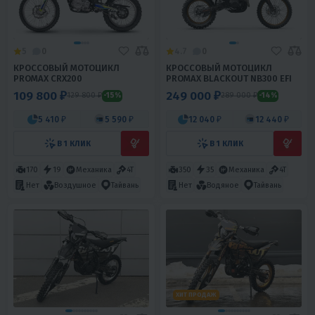
5
0
4.7
0
КРОССОВЫЙ МОТОЦИКЛ
КРОССОВЫЙ МОТОЦИКЛ
PROMAX СRX200
PROMAX BLACKOUT NB300 EFI
109 800 ₽
249 000 ₽
129 800 ₽
289 000 ₽
-15%
-14%
5 410 ₽
5 590 ₽
12 040 ₽
12 440 ₽
В 1 КЛИК
В 1 КЛИК
170
19
Механика
4T
350
35
Механика
4T
Нет
Воздушное
Тайвань
Нет
Водяное
Тайвань
ХИТ ПРОДАЖ