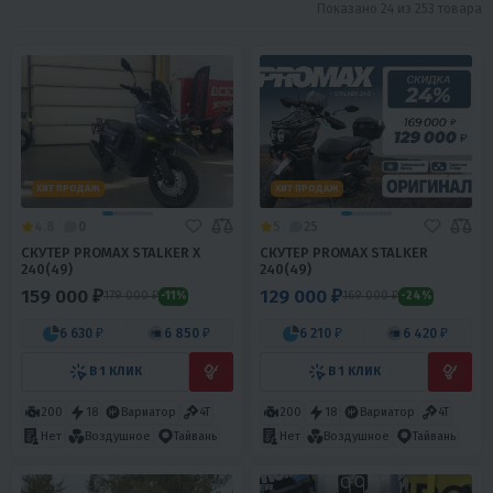
Показано 24 из 253 товара
ХИТ ПРОДАЖ
ХИТ ПРОДАЖ
4.8
0
5
25
СКУТЕР PROMAX STALKER X
СКУТЕР PROMAX STALKER
240(49)
240(49)
159 000 ₽
129 000 ₽
179 000 ₽
169 000 ₽
-11%
-24%
6 630 ₽
6 850 ₽
6 210 ₽
6 420 ₽
В 1 КЛИК
В 1 КЛИК
200
18
Вариатор
4T
200
18
Вариатор
4T
Нет
Воздушное
Тайвань
Нет
Воздушное
Тайвань