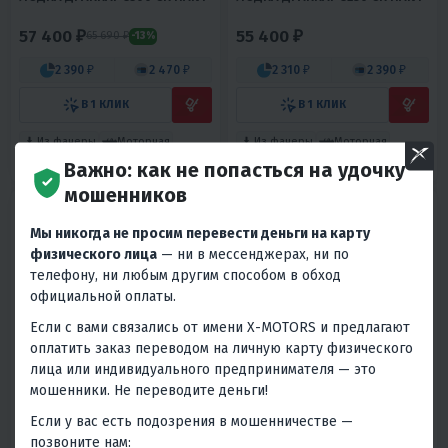
57 400 ₽
55 400 ₽
65 690 ₽
-13%
2 390 ₽
2 470 ₽
2 310 ₽
2 390 ₽
В 1 КЛИК
В 1 КЛИК
Из фанеры
Моторная
Из фанеры
Моторная
До 10 л.с.
Россия
До 10 л.с.
Россия
Важно: как не попасться на удочку
мошенников
Мы никогда не просим перевести деньги на карту
физического лица
— ни в мессенджерах, ни по
телефону, ни любым другим способом в обход
официальной оплаты.
Если с вами связались от имени X-MOTORS и предлагают
оплатить заказ переводом на личную карту физического
5
8
5
10
лица или индивидуального предпринимателя — это
ЛОДКА ДРАККАР 3100 СК HANT
ЛОДКА ДРАККАР 3350 С HANT
мошенники. Не переводите деньги!
54 900 ₽
49 800 ₽
57 910 ₽
-14%
Если у вас есть подозрения в мошенничестве —
позвоните нам: