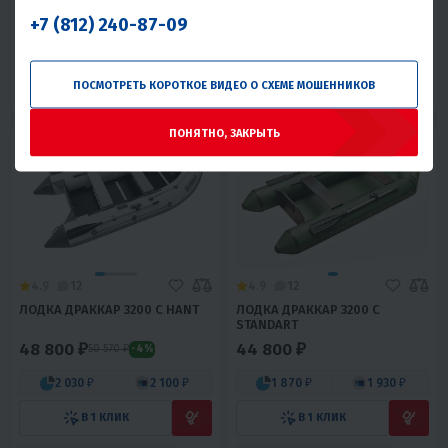
2 290 ₽
2 360 ₽
2 080 ₽
2 140 ₽
+7 (812) 240-87-09
В 1 КЛИК
В 1 КЛИК
Из фанеры
Моторная
Из фанеры
Моторная
ПОСМОТРЕТЬ КОРОТКОЕ ВИДЕО О СХЕМЕ МОШЕННИКОВ
До 9 л.с.
Россия
До 9 л.с.
Россия
ПОНЯТНО, ЗАКРЫТЬ
4.9
12
4.9
12
ЛОДКА ДРАККАР 3200 С HANT
ЛОДКА ДРАККАР 3200 С
STANDART
48 800 ₽
44 800 ₽
50 570 ₽
-4%
2 030 ₽
2 100 ₽
1 870 ₽
1 930 ₽
В 1 КЛИК
В 1 КЛИК