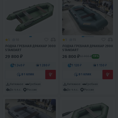
5
10
5
15
ЛОДКА ГРЕБНАЯ ДРАККАР 3000
ЛОДКА ГРЕБНАЯ ДРАККАР 2900
STANDART
STANDART
29 800 ₽
26 800 ₽
32 900 ₽
-19%
1 240 ₽
1 280 ₽
1 120 ₽
1 150 ₽
В 1 КЛИК
В 1 КЛИК
Натяжное
Гребная
Натяжное
Гребная
До 4 л.с.
Россия
До 4 л.с.
Россия