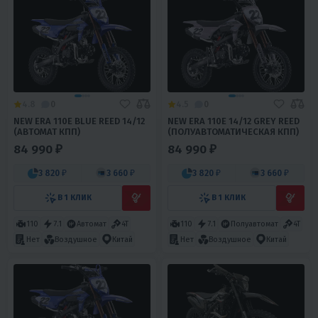
4.8
0
4.5
0
NEW ERA 110E BLUE REED 14/12
NEW ERA 110E 14/12 GREY REED
(АВТОМАТ КПП)
(ПОЛУАВТОМАТИЧЕСКАЯ КПП)
84 990 ₽
84 990 ₽
3 820 ₽
3 660 ₽
3 820 ₽
3 660 ₽
В 1 КЛИК
В 1 КЛИК
110
7.1
Автомат
4T
110
7.1
Полуавтомат
4T
Нет
Воздушное
Китай
Нет
Воздушное
Китай