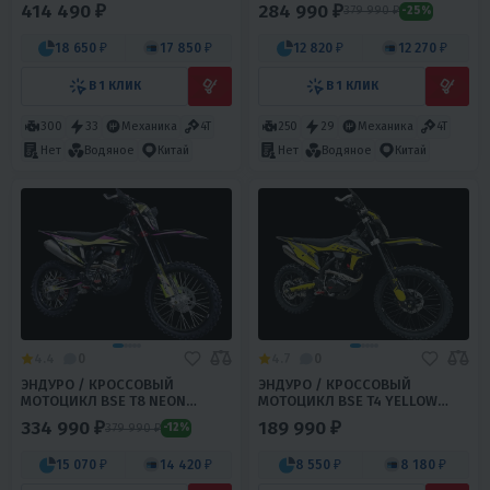
(TYX300SR)
(SPORT)
414 490 ₽
284 990 ₽
379 990 ₽
-25%
18 650 ₽
17 850 ₽
12 820 ₽
12 270 ₽
В 1 КЛИК
В 1 КЛИК
300
33
Механика
4T
250
29
Механика
4T
Нет
Водяное
Китай
Нет
Водяное
Китай
4.4
0
4.7
0
ЭНДУРО / КРОССОВЫЙ
ЭНДУРО / КРОССОВЫЙ
МОТОЦИКЛ BSE T8 NEON
МОТОЦИКЛ BSE T4 YELLOW
STORM (SPORT))
(ZS172FMM-5)
334 990 ₽
189 990 ₽
379 990 ₽
-12%
15 070 ₽
14 420 ₽
8 550 ₽
8 180 ₽