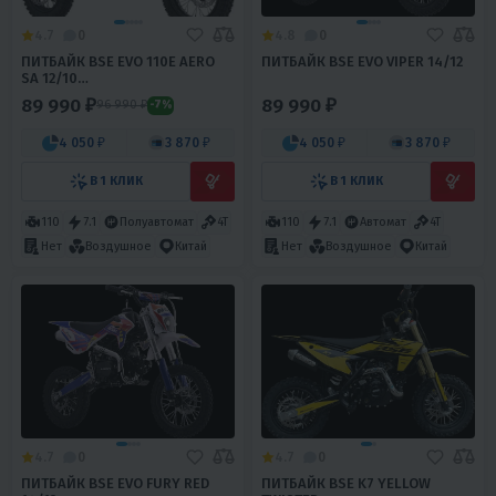
4.7
0
4.8
0
ПИТБАЙК BSE EVO 110E AERO
ПИТБАЙК BSE EVO VIPER 14/12
SA 12/10
(ПОЛУАВТОМАТИЧЕСКАЯ КПП)
89 990 ₽
89 990 ₽
96 990 ₽
-7%
4 050 ₽
3 870 ₽
4 050 ₽
3 870 ₽
В 1 КЛИК
В 1 КЛИК
110
7.1
Полуавтомат
4T
110
7.1
Автомат
4T
Нет
Воздушное
Китай
Нет
Воздушное
Китай
4.7
0
4.7
0
ПИТБАЙК BSE EVO FURY RED
ПИТБАЙК BSE K7 YELLOW