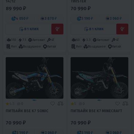
14/12
TWISTER
89 990 ₽
70 990 ₽
4 050 ₽
3 870 ₽
3 190 ₽
3 060 ₽
В 1 КЛИК
В 1 КЛИК
110
7.1
Автомат
4T
60
3.3
Автомат
4T
Нет
Воздушное
Китай
Нет
Воздушное
Китай
4.5
0
5
0
ПИТБАЙК BSE K7 SONIC
ПИТБАЙК BSE K7 MINECRAFT
70 990 ₽
70 990 ₽
3 190 ₽
3 060 ₽
3 190 ₽
3 060 ₽