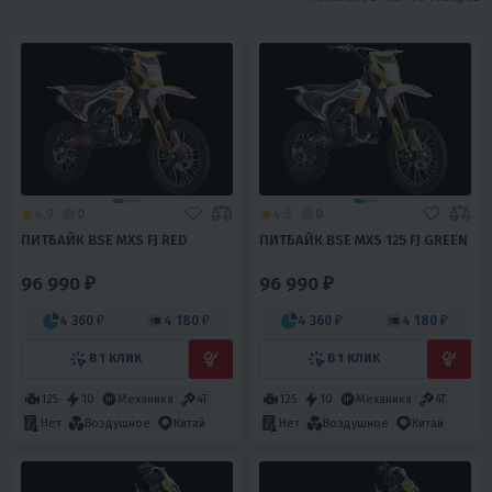
4.9
0
4.5
0
ПИТБАЙК BSE MXS FJ RED
ПИТБАЙК BSE MXS 125 FJ GREEN
96 990 ₽
96 990 ₽
4 360 ₽
4 180 ₽
4 360 ₽
4 180 ₽
В 1 КЛИК
В 1 КЛИК
125
10
Механика
4T
125
10
Механика
4T
Нет
Воздушное
Китай
Нет
Воздушное
Китай