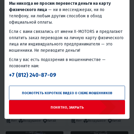
250
21
Механика
4T
250
17
Механика
4T
Мы никогда не просим перевести деньги на карту
Нет
Воздушное
Китай
Нет
Воздушное
Китай
физического лица
— ни в мессенджерах, ни по
телефону, ни любым другим способом в обход
официальной оплаты.
Если с вами связались от имени X-MOTORS и предлагают
оплатить заказ переводом на личную карту физического
лица или индивидуального предпринимателя — это
мошенники. Не переводите деньги!
Если у вас есть подозрения в мошенничестве —
5
0
4.1
0
позвоните нам:
ЭНДУРО / КРОССОВЫЙ
NEW ERA 110E GRAY REED 14/12
+7 (812) 240-87-09
МОТОЦИКЛ BSE Z2 L 21/18 APEX
(АВТОМАТ КПП)
154 990 ₽
84 990 ₽
6 970 ₽
6 670 ₽
3 820 ₽
3 660 ₽
ПОСМОТРЕТЬ КОРОТКОЕ ВИДЕО О СХЕМЕ МОШЕННИКОВ
В 1 КЛИК
В 1 КЛИК
ПОНЯТНО, ЗАКРЫТЬ
250
17
Механика
4T
110
7.1
Автомат
4T
Нет
Воздушное
Китай
Нет
Воздушное
Китай