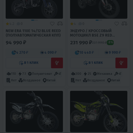
4.2
0
4
0
NEW ERA 110E 14/12 BLUE REED
ЭНДУРО / КРОССОВЫЙ
(ПОЛУАВТОМАТИЧЕСКАЯ КПП)
МОТОЦИКЛ BSE Z9 RED
METALLIC S (ZS175 FMM-5)
94 990 ₽
231 990 ₽
237 990 ₽
-3%
4 270 ₽
4 090 ₽
10 440 ₽
9 990 ₽
В 1 КЛИК
В 1 КЛИК
110
7.1
Полуавтомат
4T
300
25
Механика
4T
Нет
Воздушное
Китай
Нет
Воздушное
Китай