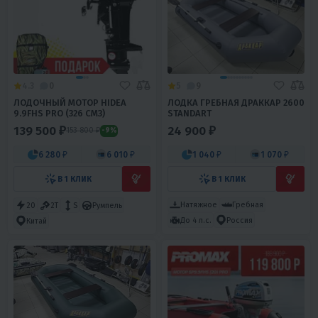
4.3
0
5
9
ЛОДОЧНЫЙ МОТОР HIDEA
ЛОДКА ГРЕБНАЯ ДРАККАР 2600
9.9FHS PRO (326 СМ3)
STANDART
139 500 ₽
24 900 ₽
153 800 ₽
-9%
6 280 ₽
6 010 ₽
1 040 ₽
1 070 ₽
В 1 КЛИК
В 1 КЛИК
Натяжное
Гребная
20
2T
S
Румпель
До 4 л.с.
Россия
Китай