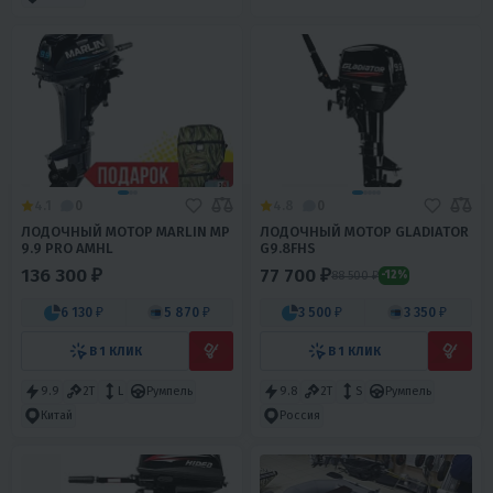
4.1
0
4.8
0
ЛОДОЧНЫЙ МОТОР MARLIN MP
ЛОДОЧНЫЙ МОТОР GLADIATOR
9.9 PRO AMHL
G9.8FHS
136 300 ₽
77 700 ₽
88 500 ₽
-12%
6 130 ₽
5 870 ₽
3 500 ₽
3 350 ₽
В 1 КЛИК
В 1 КЛИК
9.9
2T
L
Румпель
9.8
2T
S
Румпель
Китай
Россия