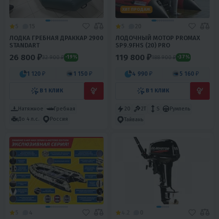
ХИТ ПРОДАЖ
5
15
5
20
ЛОДКА ГРЕБНАЯ ДРАККАР 2900
ЛОДОЧНЫЙ МОТОР PROMAX
STANDART
SP9.9FHS (20) PRO
26 800 ₽
119 800 ₽
32 900 ₽
188 900 ₽
-19%
-37%
1 120 ₽
1 150 ₽
4 990 ₽
5 160 ₽
В 1 КЛИК
В 1 КЛИК
Натяжное
Гребная
20
2T
S
Румпель
До 4 л.с.
Россия
Тайвань
5
4
4.2
0