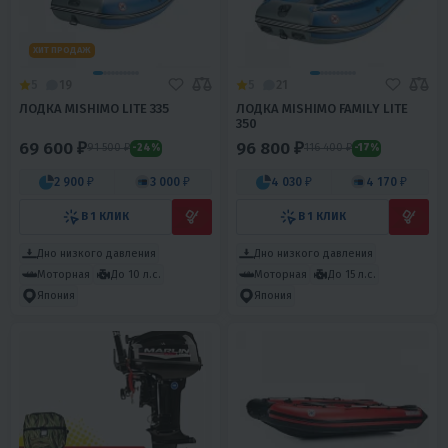
ХИТ ПРОДАЖ
5
19
5
21
ЛОДКА MISHIMO LITE 335
ЛОДКА MISHIMO FAMILY LITE
350
69 600 ₽
96 800 ₽
91 500 ₽
116 400 ₽
-24%
-17%
2 900 ₽
3 000 ₽
4 030 ₽
4 170 ₽
В 1 КЛИК
В 1 КЛИК
Дно низкого давления
Дно низкого давления
Моторная
До 10 л.с.
Моторная
До 15 л.с.
Япония
Япония