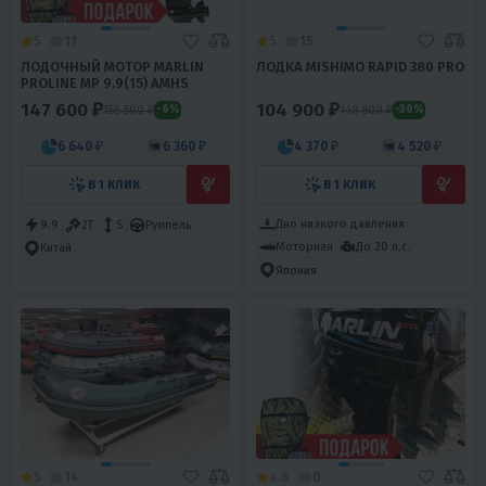
5
11
5
15
ЛОДОЧНЫЙ МОТОР MARLIN
ЛОДКА MISHIMO RAPID 380 PRO
PROLINE MP 9.9(15) AMHS
147 600 ₽
104 900 ₽
156 500 ₽
148 800 ₽
-6%
-30%
6 640 ₽
6 360 ₽
4 370 ₽
4 520 ₽
В 1 КЛИК
В 1 КЛИК
Дно низкого давления
9.9
2T
S
Румпель
Моторная
До 20 л.с.
Китай
Япония
5
14
4.8
0