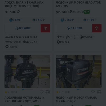
ЛОДКА SMARINE X-AIR MAX
ЛОДОЧНЫЙ МОТОР GLADIATOR
380(X-MOTORS EDITION)
G9.9FHS
81 500 ₽
96 600 ₽
108 500 ₽
-11%
3 670 ₽
3 510 ₽
4 350 ₽
4 160 ₽
В 1 КЛИК
В 1 КЛИК
Дно низкого давления
9.9
2T
S
Румпель
Моторная
До 30 л.с.
Россия
Россия
5
13
4.7
0
ЛОДОЧНЫЙ МОТОР MARLIN
ЛОДОЧНЫЙ МОТОР YAMAHA
PROLINE MP 9.9(20) AMHS
9.9 GMHS Б/У
FORCE