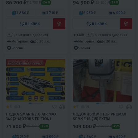
86 200 ₽
94 900 ₽
112 700 ₽
129 800 ₽
-24%
-27%
3 880 ₽
3 710 ₽
3 950 ₽
4 090 ₽
В 1 КЛИК
В 1 КЛИК
Дно низкого давления
380
Дно низкого давления
Моторная
До 30 л.с.
Моторная
До 20 л.с.
Россия
Япония
5
3
5
19
ЛОДКА SMARINE X-AIR MAX
ЛОДОЧНЫЙ МОТОР PROMAX
340(X-MOTORS EDITION)
SP9.9FHS (15) EXTRA
71 800 ₽
109 000 ₽
99 730 ₽
159 000 ₽
-28%
-31%
3 230 ₽
3 090 ₽
4 540 ₽
4 690 ₽