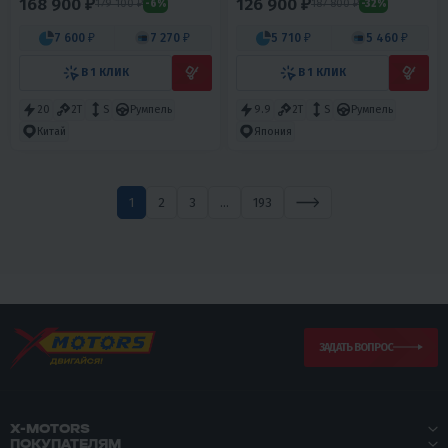
168 900 ₽
126 900 ₽
179 100 ₽
187 800 ₽
-6%
-32%
7 600 ₽
7 270 ₽
5 710 ₽
5 460 ₽
В 1 КЛИК
В 1 КЛИК
20
2T
S
Румпель
9.9
2T
S
Румпель
Китай
Япония
1
2
3
...
193
ЗАДАТЬ ВОПРОС
X-MOTORS
ПОКУПАТЕЛЯМ