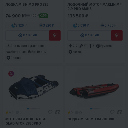
ЛОДКА MISHIMO PRO 335
ЛОДОЧНЫЙ МОТОР MARLIN MP
9.9 PRO AMHS
74 900 ₽
133 500 ₽
100 400 ₽
-25%
3 120 ₽
3 220 ₽
6 010 ₽
5 750 ₽
В 1 КЛИК
В 1 КЛИК
Дно низкого давления
9.9
2T
S
Румпель
Моторная
До 10 л.с.
Китай
Япония
4.1
0
5
22
МОТОРНАЯ ЛОДКА ПВХ
ЛОДКА MISHIMO RAPID 380
GLADIATOR E380PRO