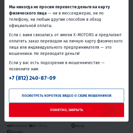
Мы никогда не просим перевести деньги на карту
9.9
2T
S
Румпель
9.8
2T
S
Румпель
физического лица
— ни в мессенджерах, ни по
Китай
Китай
телефону, ни любым другим способом в обход
официальной оплаты.
Если с вами связались от имени X-MOTORS и предлагают
оплатить заказ переводом на личную карту физического
лица или индивидуального предпринимателя — это
мошенники. Не переводите деньги!
Если у вас есть подозрения в мошенничестве —
позвоните нам:
5
16
4.3
0
ЛОДКА MISHIMO LITE 315
ЛОДОЧНЫЙ МОТОР SEA PRO
+7 (812) 240-87-09
ОТН 9,9S TARPON
64 900 ₽
88 200 ₽
87 900 ₽
-26%
ПОСМОТРЕТЬ КОРОТКОЕ ВИДЕО О СХЕМЕ МОШЕННИКОВ
2 700 ₽
2 790 ₽
3 970 ₽
3 800 ₽
В 1 КЛИК
В 1 КЛИК
ПОНЯТНО, ЗАКРЫТЬ
Дно низкого давления
9
2T
S
Румпель
Моторная
До 10 л.с.
Китай
Япония