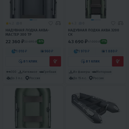
4.2
0
4.3
0
НАДУВНАЯ ЛОДКА АКВА-
НАДУВНАЯ ЛОДКА АКВА 3200
МАСТЕР 300 ТР
СК
22 360 ₽
43 690 ₽
23 690 ₽
47 000 ₽
-6%
-7%
1 010 ₽
960 ₽
1 970 ₽
1 880 ₽
В 1 КЛИК
В 1 КЛИК
300
Натяжное
Гребная
Из фанеры
Моторная
До 3 л.с.
Россия
До 15 л.с.
Россия