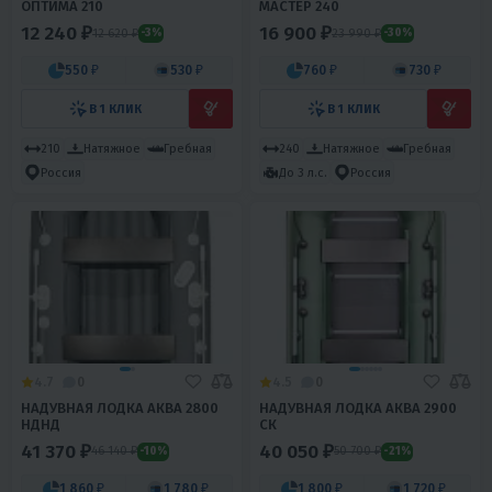
ОПТИМА 210
МАСТЕР 240
12 240 ₽
16 900 ₽
12 620 ₽
23 990 ₽
-3%
-30%
550 ₽
530 ₽
760 ₽
730 ₽
В 1 КЛИК
В 1 КЛИК
210
Натяжное
Гребная
240
Натяжное
Гребная
Россия
До 3 л.с.
Россия
4.7
0
4.5
0
НАДУВНАЯ ЛОДКА АКВА 2800
НАДУВНАЯ ЛОДКА АКВА 2900
НДНД
СК
41 370 ₽
40 050 ₽
46 140 ₽
50 700 ₽
-10%
-21%
1 860 ₽
1 780 ₽
1 800 ₽
1 720 ₽