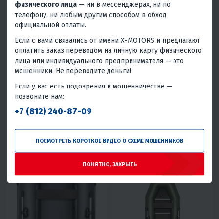
физического лица
— ни в мессенджерах, ни по
телефону, ни любым другим способом в обход
официальной оплаты.
Если с вами связались от имени X-MOTORS и предлагают
оплатить заказ переводом на личную карту физического
лица или индивидуального предпринимателя — это
4.2
0
4.1
0
мошенники. Не переводите деньги!
НАДУВНАЯ ЛОДКА АКВА 3600
НАДУВНАЯ ЛОДКА АКВА 3200
НДНД
СЛАНЬ КНИЖКА КИЛЬ
Если у вас есть подозрения в мошенничестве —
59 790 ₽
41 190 ₽
58 680 ₽
-30%
позвоните нам:
+7 (812) 240-87-09
2 690 ₽
2 570 ₽
1 850 ₽
1 770 ₽
В 1 КЛИК
В 1 КЛИК
ПОСМОТРЕТЬ КОРОТКОЕ ВИДЕО О СХЕМЕ МОШЕННИКОВ
Дно низкого давления
Из фанеры
Моторная
Моторная
До 15 л.с.
До 10 л.с.
Россия
ПОНЯТНО, ЗАКРЫТЬ
Россия