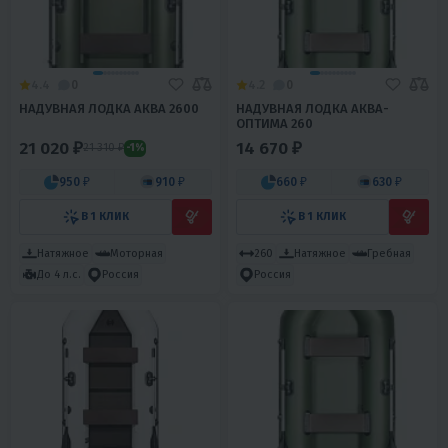
4.4
0
4.2
0
НАДУВНАЯ ЛОДКА АКВА 2600
НАДУВНАЯ ЛОДКА АКВА-
ОПТИМА 260
21 020 ₽
14 670 ₽
21 310 ₽
-1%
950 ₽
910 ₽
660 ₽
630 ₽
В 1 КЛИК
В 1 КЛИК
Натяжное
Моторная
260
Натяжное
Гребная
До 4 л.с.
Россия
Россия