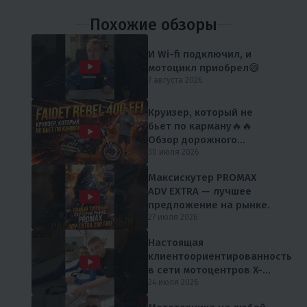
Похожие обзоры
И Wi-fi подключил, и
мотоцикл приобрел😅
7 августа 2026
Круизер, который не
бьет по карману🔥🔥
Обзор дорожного
мотоцикла FAIDET Rebel
30 июля 2026
400 EFI от мX-MOTORS
Максискутер PROMAX
ADV EXTRA — лучшее
предложение на рынке.
27 июля 2026
Настоящая
клиентоориентированность
в сети мотоцентров X-
MOTORS 😎
24 июля 2026