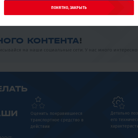
ПОНЯТНО, ЗАКРЫТЬ
НОГО КОНТЕНТА
!
сывайся на наши социальные сети. У нас много интересно
ЕЛАТЬ
АШИ
Детально поз
Оценить понравившееся
его техничес
транспортное средство в
характерист
действии
огут: