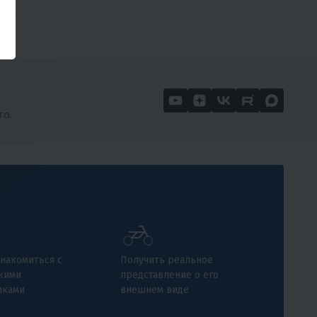
го.
накомиться с
Получить реальное
кими
представление о его
иками
внешнем виде