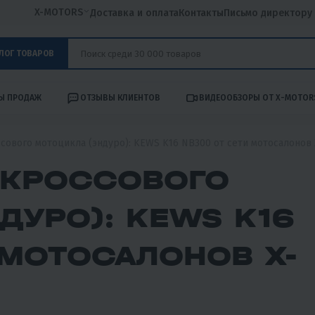
X-MOTORS
Доставка и оплата
Контакты
Письмо директору
ЛОГ ТОВАРОВ
Ы ПРОДАЖ
ОТЗЫВЫ КЛИЕНТОВ
ВИДЕООБЗОРЫ ОТ X-MOTOR
ового мотоцикла (эндуро): KEWS K16 NB300 от сети мотосалоно
 КРОССОВОГО
ДУРО): KEWS K16
 МОТОСАЛОНОВ X-