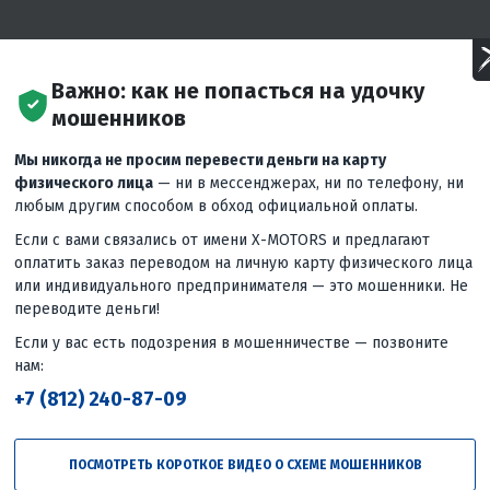
Важно: как не попасться на удочку
мошенников
Мы никогда не просим перевести деньги на карту
физического лица
— ни в мессенджерах, ни по телефону, ни
любым другим способом в обход официальной оплаты.
Если с вами связались от имени X-MOTORS и предлагают
оплатить заказ переводом на личную карту физического лица
-motocikl-kews-k16-nb300-s-progressiey
или индивидуального предпринимателя — это мошенники. Не
переводите деньги!
/lodochnye-motory
...
еще
Если у вас есть подозрения в мошенничестве — позвоните
нам:
Следующее
вид
+7 (812) 240-87-09
Первый в РФ с 2Т двигателем! 🔥
Обзор кроссового (эндуро)
мотоцикла PROMAX WOLVERINE 302 2T
ПОСМОТРЕТЬ КОРОТКОЕ ВИДЕО О СХЕМЕ МОШЕННИКОВ
EFI😎