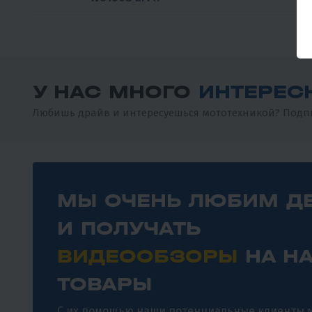
У НАС МНОГО
ИНТЕРЕС
Любишь драйв и интересуешься мототехникой? Подпи
МЫ ОЧЕНЬ ЛЮБИМ Д
И ПОЛУЧАТЬ
ВИДЕООБЗОРЫ
НА Н
ТОВАРЫ
С их помощью наши потенциальные клиенты м