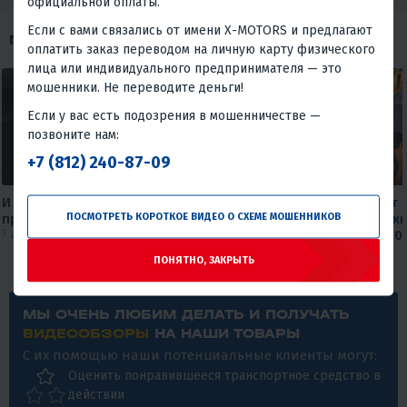
официальной оплаты.
Если с вами связались от имени X-MOTORS и предлагают
ПОХОЖИЕ ОБЗОРЫ
оплатить заказ переводом на личную карту физического
лица или индивидуального предпринимателя — это
мошенники. Не переводите деньги!
Если у вас есть подозрения в мошенничестве —
позвоните нам:
+7 (812) 240-87-09
И Wi-fi подключил, и мотоцикл
Круизер, который не бьет 
ПОСМОТРЕТЬ КОРОТКОЕ ВИДЕО О СХЕМЕ МОШЕННИКОВ
приобрел😅
карману🔥🔥 Обзор дорожн
7 августа 2026
мотоцикла FAIDET Rebel 400
от мX-MOTORS
ПОНЯТНО, ЗАКРЫТЬ
30 июля 2026
МЫ ОЧЕНЬ ЛЮБИМ ДЕЛАТЬ И ПОЛУЧАТЬ
ВИДЕООБЗОРЫ
НА НАШИ ТОВАРЫ
С их помощью наши потенциальные клиенты могут:
Оценить понравившееся транспортное средство в
действии