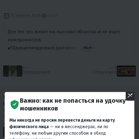
25 апреля 2026
4401
Для тех, кто живет на высоких оборотах и не ищет
компромиссов.
✔️Двухцилиндровый двигатель 350 см³ выдает 38 реальных
...
еще
Предыдущее
Следующее
У НАС МНОГО
Важно: как не попасться на удочку
ИНТЕРЕСНОГО КОНТЕНТА
!
мошенников
Любишь драйв и интересуешься мототехникой?
Подписывайся на наши социальные сети. У нас много
Мы никогда не просим перевести деньги на карту
интересного.
физического лица
— ни в мессенджерах, ни по
телефону, ни любым другим способом в обход