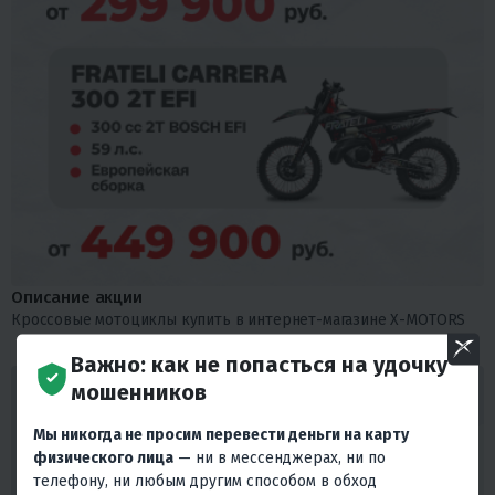
Описание акции
Кроссовые мотоциклы купить в интернет-магазине X-MOTORS
Важно: как не попасться на удочку
мошенников
ГАРАНТИРУЕМ ЛУЧШИЕ ЦЕНЫ! ВЕРНЕМ 110%
ЕСЛИ НАЙДЕТЕ ДЕШЕВЛЕ! ДАЖЕ ПОСЛЕ
Мы никогда не просим перевести деньги на карту
ПОКУПКИ!
физического лица
— ни в мессенджерах, ни по
Мы гарантируем, что наши цены будут наилучшими на рынке, и
телефону, ни любым другим способом в обход
хотим убедиться, что вы получаете лучшее предложение. Ваше