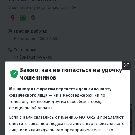
Красноярск, улица Караульная, 2А
График работы:
Ежедневно 10:00-19:00
Телефоны:
+7 (391) 214-94-55
Ежедневно 10:00-19:00
Важно: как не попасться на удочку
Сервисный центр:
мошенников
+7 (391) 214-94-55
Мы никогда не просим перевести деньги на карту
Пн-Пт 10:00-19:00
физического лица
— ни в мессенджерах, ни по
телефону, ни любым другим способом в обход
официальной оплаты.
Если с вами связались от имени X-MOTORS и предлагают
оплатить заказ переводом на личную карту физического
лица или индивидуального предпринимателя — это