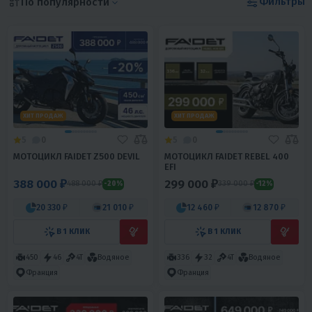
Фильтры
По популярности
ХИТ ПРОДАЖ
ХИТ ПРОДАЖ
5
0
5
0
МОТОЦИКЛ FAIDET Z500 DEVIL
МОТОЦИКЛ FAIDET REBEL 400
EFI
388 000 ₽
299 000 ₽
488 000 ₽
339 000 ₽
-20%
-12%
20 330 ₽
21 010 ₽
12 460 ₽
12 870 ₽
В 1 КЛИК
В 1 КЛИК
450
46
4T
Водяное
336
32
4T
Водяное
Франция
Франция