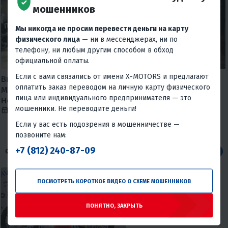
мошенников
Мы никогда не просим перевести деньги на карту
физического лица
— ни в мессенджерах, ни по
телефону, ни любым другим способом в обход
официальной оплаты.
Если с вами связались от имени X-MOTORS и предлагают
Внимание МОШЕННИКИ, X-
Сориентировался 😅
оплатить заказ переводом на личную карту физического
MOTORS предупреждает!
7 августа 2026
842
лица или индивидуального предпринимателя — это
Новая схема мошенничества.
мошенники. Не переводите деньги!
10 января 2025
34095
Если у вас есть подозрения в мошенничестве —
позвоните нам:
+7 (812) 240-87-09
СТАТЬИ
Все
ПОСМОТРЕТЬ КОРОТКОЕ ВИДЕО О СХЕМЕ МОШЕННИКОВ
ПОНЯТНО, ЗАКРЫТЬ
Отличия моделей Авантис ФХ
Люкс от модели Авантис