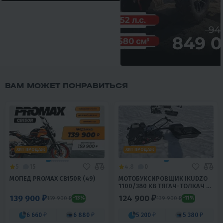
ВАМ МОЖЕТ ПОНРАВИТЬСЯ
ХИТ ПРОДАЖ
ХИТ ПРОДАЖ
5
15
4.8
0
МОПЕД PROMAX CB150R (49)
МОТОБУКСИРОВЩИК IKUDZO
1100/380 К8 ТЯГАЧ-ТОЛКАЧ C
САНЯМИ
139 900 ₽
124 900 ₽
159 900 ₽
139 900 ₽
-13%
-11%
6 660 ₽
6 880 ₽
5 200 ₽
5 380 ₽