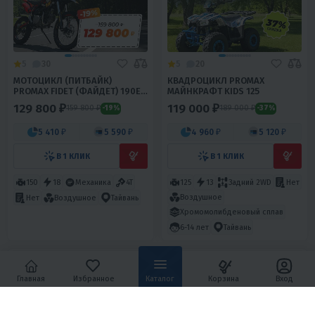
5
30
5
20
МОТОЦИКЛ (ПИТБАЙК)
КВАДРОЦИКЛ PROMAX
PROMAX FIDET (ФАЙДЕТ) 190E
МАЙНКРАФТ KIDS 125
MAX PRO LUX 19/16
129 800 ₽
119 000 ₽
159 800 ₽
189 000 ₽
-19%
-37%
5 410 ₽
5 590 ₽
4 960 ₽
5 120 ₽
В 1 КЛИК
В 1 КЛИК
150
18
Механика
4T
125
13
Задний 2WD
Нет
Воздушное
Нет
Воздушное
Тайвань
Хромомолибденовый сплав
6-14 лет
Тайвань
Главная
Избранное
Каталог
Корзина
Вход