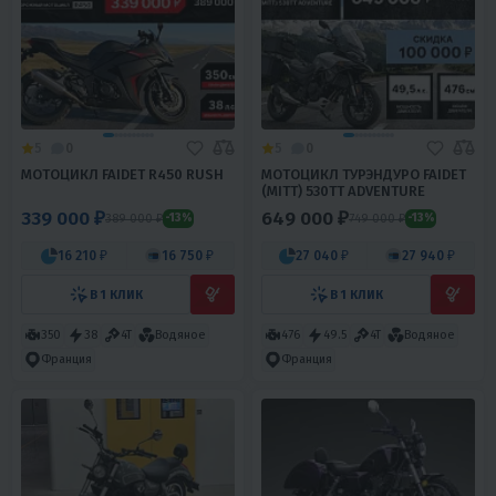
5
0
5
0
МОТОЦИКЛ FAIDET R450 RUSH
МОТОЦИКЛ ТУРЭНДУРО FAIDET
(MITT) 530TT ADVENTURE
339 000 ₽
649 000 ₽
389 000 ₽
749 000 ₽
-13%
-13%
16 210 ₽
16 750 ₽
27 040 ₽
27 940 ₽
В 1 КЛИК
В 1 КЛИК
350
38
4T
Водяное
476
49.5
4T
Водяное
Франция
Франция