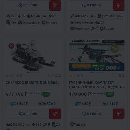
В 1 КЛИК
В 1 КЛИК
150
16
Механика
4T
Катковая
8
Нет
380мм
Бензиновый
252
Нет
Воздушное
Тайвань
Редуктор
4T
Россия
ХИТ ПРОДАЖ
НОВИНКА
4.3
0
5
0
СНЕГОХОД IRBIS TUNGUS 500L
ГУСЕНИЧНЫЙ КОМПЛЕКТ
(НАБОР) ДЛЯ КРОСС, ЭНДУРО
МОТОЦИКЛОВ PROMAX ALIEN
477 740 ₽
179 000 ₽
479 000 ₽
219 000 ₽
-0%
-18%
21 500 ₽
20 570 ₽
7 460 ₽
7 710 ₽
В 1 КЛИК
В 1 КЛИК
3333х500 мм
21.5
4T
Да
Тайвань