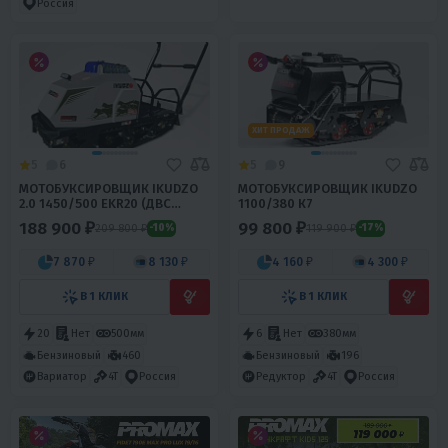
Россия
ХИТ ПРОДАЖ
5
6
5
9
МОТОБУКСИРОВЩИК IKUDZO
МОТОБУКСИРОВЩИК IKUDZO
2.0 1450/500 EKR20 (ДВС
1100/380 К7
DINKIN)
188 900 ₽
99 800 ₽
209 800 ₽
119 900 ₽
-10%
-17%
7 870 ₽
8 130 ₽
4 160 ₽
4 300 ₽
В 1 КЛИК
В 1 КЛИК
20
Нет
500мм
6
Нет
380мм
Бензиновый
460
Бензиновый
196
Вариатор
4T
Россия
Редуктор
4T
Россия