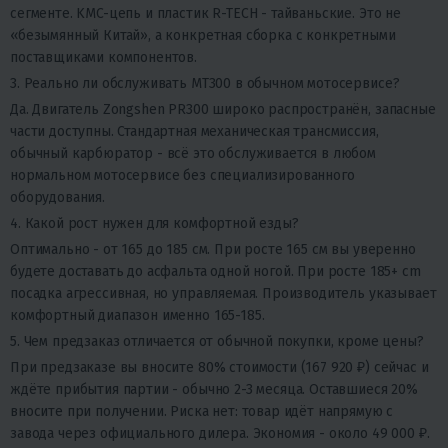
сегменте. KMC-цепь и пластик R-TECH - тайваньские. Это не
«безымянный Китай», а конкретная сборка с конкретными
поставщиками компонентов.
3. Реально ли обслуживать MT300 в обычном мотосервисе?
Да. Двигатель Zongshen PR300 широко распространён, запасные
части доступны. Стандартная механическая трансмиссия,
обычный карбюратор - всё это обслуживается в любом
нормальном мотосервисе без специализированного
оборудования.
4. Какой рост нужен для комфортной езды?
Оптимально - от 165 до 185 см. При росте 165 см вы уверенно
будете доставать до асфальта одной ногой. При росте 185+ cm
посадка агрессивная, но управляемая. Производитель указывает
комфортный диапазон именно 165-185.
5. Чем предзаказ отличается от обычной покупки, кроме цены?
При предзаказе вы вносите 80% стоимости (167 920 ₽) сейчас и
ждёте прибытия партии - обычно 2-3 месяца. Оставшиеся 20%
вносите при получении. Риска нет: товар идёт напрямую с
завода через официального дилера. Экономия - около 49 000 ₽.