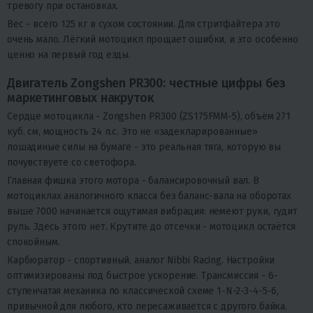
тревогу при остановках.
Вес - всего 125 кг в сухом состоянии. Для стритфайтера это
очень мало. Лёгкий мотоцикл прощает ошибки, и это особенно
ценно на первый год езды.
Двигатель Zongshen PR300: честные цифры без
маркетинговых накруток
Сердце мотоцикла - Zongshen PR300 (ZS175FMM-5), объём 271
куб. см, мощность 24 л.с. Это не «задекларированные»
лошадиные силы на бумаге - это реальная тяга, которую вы
почувствуете со светофора.
Главная фишка этого мотора - балансировочный вал. В
мотоциклах аналогичного класса без баланс-вала на оборотах
выше 7000 начинается ощутимая вибрация: немеют руки, гудит
руль. Здесь этого нет. Крутите до отсечки - мотоцикл остаётся
спокойным.
Карбюратор - спортивный, аналог Nibbi Racing. Настройки
оптимизированы под быстрое ускорение. Трансмиссия - 6-
ступенчатая механика по классической схеме 1-N-2-3-4-5-6,
привычной для любого, кто пересаживается с другого байка.