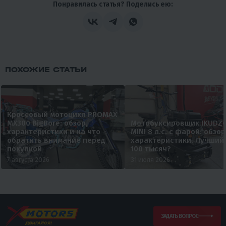
Понравилась статья? Поделись ею:
ПОХОЖИЕ СТАТЬИ
Кроссовый мотоцикл PROMAX
MX300 BigBore: обзор,
Мотобуксировщик IKUDZ
характеристики и на что
MINI 8 л.с. с фарой: обзор
обратить внимание перед
характеристики. Лучший
покупкой
100 тысяч?
7 августа 2026
31 июля 2026
ЗАДАТЬ ВОПРОС