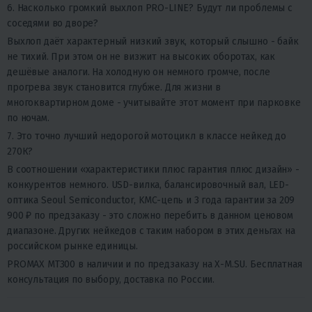
6. Насколько громкий выхлоп PRO-LINE? Будут ли проблемы с
соседями во дворе?
Выхлоп даёт характерный низкий звук, который слышно - байк
не тихий. При этом он не визжит на высоких оборотах, как
дешёвые аналоги. На холодную он немного громче, после
прогрева звук становится глубже. Для жизни в
многоквартирном доме - учитывайте этот момент при парковке
по ночам.
7. Это точно лучший недорогой мотоцикл в классе нейкед до
270К?
В соотношении «характеристики плюс гарантия плюс дизайн» -
конкурентов немного. USD-вилка, балансировочный вал, LED-
оптика Seoul Semiconductor, KMC-цепь и 3 года гарантии за 209
900 ₽ по предзаказу - это сложно перебить в данном ценовом
диапазоне. Других нейкедов с таким набором в этих деньгах на
российском рынке единицы.
PROMAX MT300 в наличии и по предзаказу на X-M.SU. Бесплатная
консультация по выбору, доставка по России.