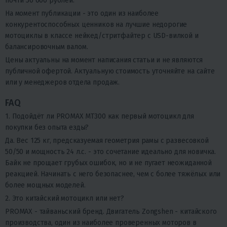
почти 50 000 рублей.
На момент публикации - это один из наиболее
конкурентоспособных ценников на лучшие недорогие
мотоциклы в классе нейкед/стритфайтер с USD-вилкой и
балансировочным валом.
Цены актуальны на момент написания статьи и не являются
публичной офертой. Актуальную стоимость уточняйте на сайте
или у менеджеров отдела продаж.
FAQ
1. Подойдёт ли PROMAX MT300 как первый мотоцикл для
покупки без опыта езды?
Да. Вес 125 кг, предсказуемая геометрия рамы с развесовкой
50/50 и мощность 24 л.с. - это сочетание идеально для новичка.
Байк не прощает грубых ошибок, но и не пугает неожиданной
реакцией. Начинать с него безопаснее, чем с более тяжёлых или
более мощных моделей.
2. Это китайский мотоцикл или нет?
PROMAX - тайваньский бренд. Двигатель Zongshen - китайского
производства, один из наиболее проверенных моторов в