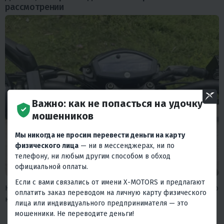
рассмотрении
Важно: как не попасться на удочку
мошенников
Мы никогда не просим перевести деньги на карту
физического лица
— ни в мессенджерах, ни по
телефону, ни любым другим способом в обход
официальной оплаты.
Если с вами связались от имени X-MOTORS и предлагают
Несколько узлов, на которые обычно не смотрят при выборе, но
оплатить заказ переводом на личную карту физического
которые влияют на эксплуатацию:
лица или индивидуального предпринимателя — это
мошенники. Не переводите деньги!
Оптика Seoul Semiconductor - линзованная LED-