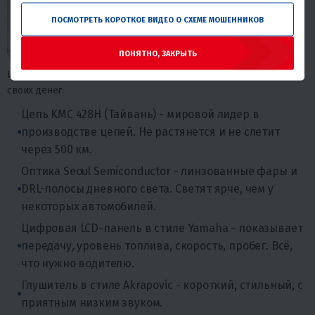
ПОСМОТРЕТЬ КОРОТКОЕ ВИДЕО О СХЕМЕ МОШЕННИКОВ
ПОНЯТНО, ЗАКРЫТЬ
Именно здесь становится понятно, почему PROMAX MT200 стоит
своих денег:
Цепь KMC 428H (Тайвань) - мировой лидер в
производстве цепей. Не растянется и не слетит
через 500 км.
Оптика Seoul Semiconductor - линзованные фары и
DRL-полосы дневного света. Светят ярче, чем у
некоторых автомобилей.
Цифровая LCD-панель в стиле Yamaha - показывает
передачу, уровень топлива, скорость, пробег. Всё,
что нужно водителю.
Глушитель в стиле Akrapovic - короткий, стильный, с
приятным низким звуком.