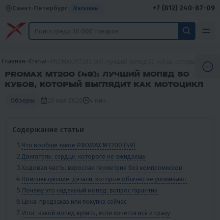
+7 (812) 240-87-09
Санкт-Петербург
Магазины
Главная
Статьи
PROMAX MT200 (49): лучший мопед 50 кубов, который выгляд
PROMAX MT200 (49): ЛУЧШИЙ МОПЕД 50
КУБОВ, КОТОРЫЙ ВЫГЛЯДИТ КАК МОТОЦИКЛ
26 мая 2026
4 мин.
Обзоры
Содержание статьи
Что вообще такое PROMAX MT200 (49)
Двигатель: сердце, которого не ожидаешь
Ходовая часть: взрослая геометрия без компромиссов
Комплектующие: детали, которые обычно не упоминают
Почему это надежный мопед: вопрос гарантии
Цена: предзаказ или покупка сейчас
Итог: какой мопед купить, если хочется всё и сразу