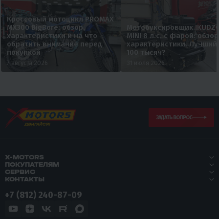
Кроссовый мотоцикл PROMAX
MX300 BigBore: обзор,
Мотобуксировщик IKUDZ
характеристики и на что
MINI 8 л.с. с фарой: обзор
обратить внимание перед
характеристики. Лучший
покупкой
100 тысяч?
7 августа 2026
31 июля 2026
ЗАДАТЬ ВОПРОС
X-MOTORS
ПОКУПАТЕЛЯМ
СЕРВИС
КОНТАКТЫ
+7 (812) 240-87-09